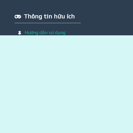
Thông tin hữu ích
Hướng dẫn sử dụng
Chính sách bảo mật
Điều khoản sử dụng
Liên hệ GHTA
Đào tạo làm Game
Game học tiếng Anh
© 2022.
Developed by NEO
— Life is A Series of Choices! —
Trăng sáng cuối trời