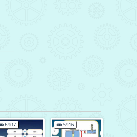
6907
5916