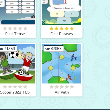
Past Tense
Fast Phrases
71259
32068
Soccer 2022 TBS
Air Path