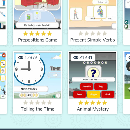
Prepositions Game
Present Simple Verbs
13872
21231
Telling the Time
Animal Mystery