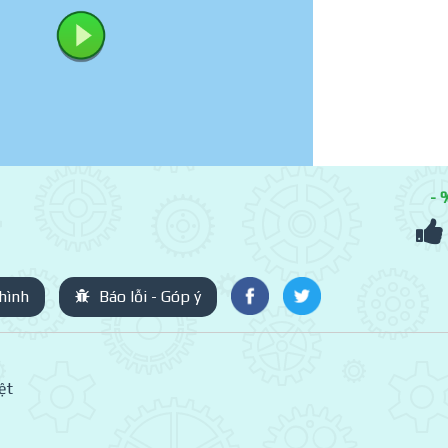
- 
hình
Báo lỗi - Góp ý
ệt