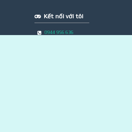
Kết nối với tôi
0944 956 636
t.me/gianghl1983
Facebook.com/gianghl1983
Thanh Hóa, Việt Nam
gianghl1983@gmail.com