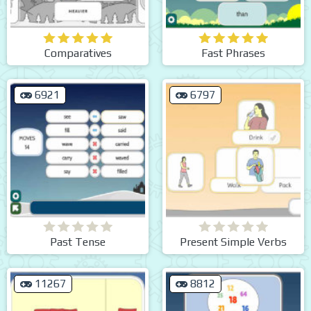
Comparatives
Fast Phrases
6921
6797
Past Tense
Present Simple Verbs
11267
8812