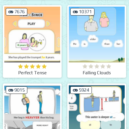
7676
10371
Perfect Tense
Falling Clouds
9015
5924